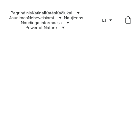
Pagrindinis
Katinai
Katės
Kačiukai
Jaunimas
Nebeveisiami
Naujienos
LT
Naudinga informacija
Power of Nature
Tėvai