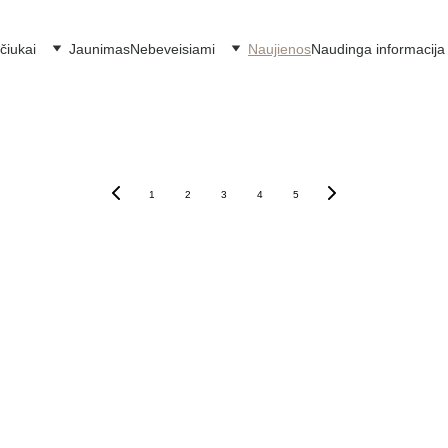
čiukai
Jaunimas
Nebeveisiami
Naujienos
Naudinga informacija
1
2
3
4
5