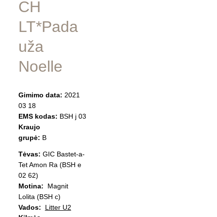
CH 
LT*Pada
uža 
Noelle
Gimimo data:
 2021 
03 18
EMS kodas:
 BSH j 03
Kraujo 
grupė:
 B
Tėvas: 
GIC Bastet-a-
Tet Amon Ra (BSH e 
02 62)
Motina: 
 Magnit 
Lolita (BSH c)
Vados: 
Litter U2