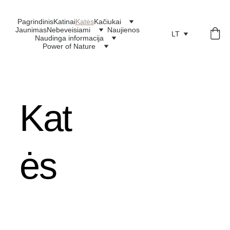
Pagrindinis
Katinai
Katės
Kačiukai
Jaunimas
Nebeveisiami
Naujienos
LT
Naudinga informacija
Power of Nature
Kat
ės