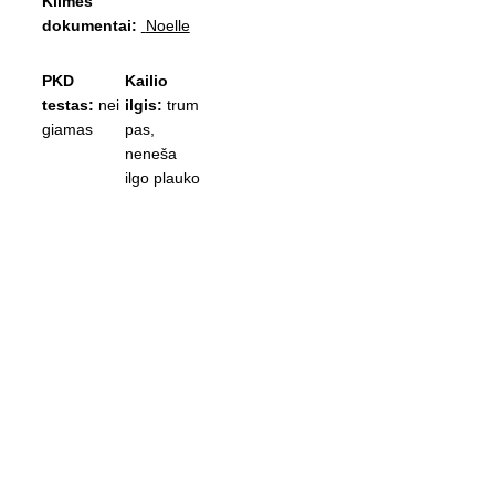
Kilmės 
dokumentai: 
Noelle
PKD 
Kailio 
testas: 
nei
ilgis: 
trum
giamas
pas, 
neneša 
ilgo plauko
Gimimo data:
 2023 