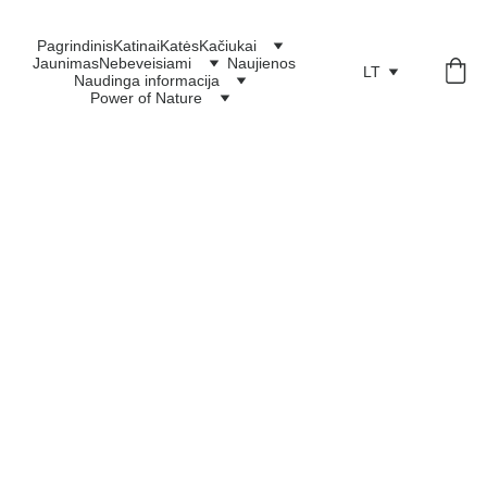
Pagrindinis
Katinai
Katės
Kačiukai
Jaunimas
Nebeveisiami
Naujienos
LT
Naudinga informacija
Power of Nature
10/14/2024
1 min read
2024-10-14 Gimė C3 vada